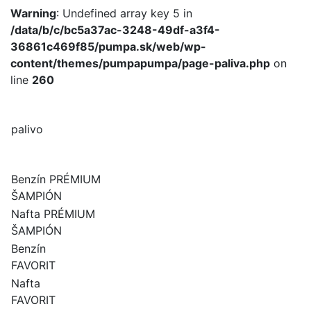
Warning
: Undefined array key 5 in
/data/b/c/bc5a37ac-3248-49df-a3f4-
36861c469f85/pumpa.sk/web/wp-
content/themes/pumpapumpa/page-paliva.php
on
line
260
palivo
Benzín PRÉMIUM
ŠAMPIÓN
Nafta PRÉMIUM
ŠAMPIÓN
Benzín
FAVORIT
Nafta
FAVORIT