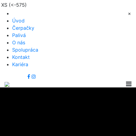
XS (<-575)
×
Úvod
Čerpačky
Palivá
O nás
Spolupráca
Kontakt
Kariéra