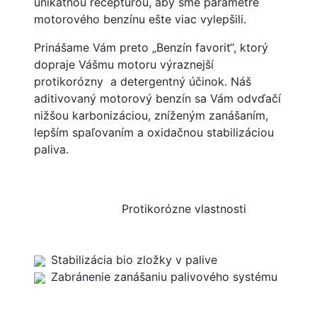
unikátnou receptúrou, aby sme parametre
motorového benzínu ešte viac vylepšili.
Prinášame Vám preto „Benzín favorit“, ktorý
dopraje Vášmu motoru výraznejší
protikorózny a detergentný účinok. Náš
aditivovaný motorový benzín sa Vám odvďačí
nižšou karbonizáciou, zníženým zanášaním,
lepším spaľovaním a oxidačnou stabilizáciou
paliva.
Protikorózne vlastnosti
Stabilizácia bio zložky v palive
Zabránenie zanášaniu palivového systému