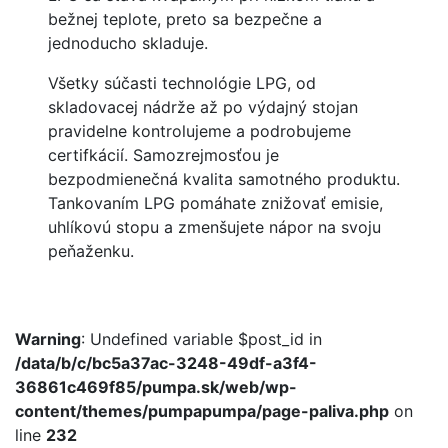
bežnej teplote, preto sa bezpečne a
jednoducho skladuje.
Všetky súčasti technológie LPG, od
skladovacej nádrže až po výdajný stojan
pravidelne kontrolujeme a podrobujeme
certifkácií. Samozrejmosťou je
bezpodmienečná kvalita samotného produktu.
Tankovaním LPG pomáhate znižovať emisie,
uhlíkovú stopu a zmenšujete nápor na svoju
peňaženku.
Warning
: Undefined variable $post_id in
/data/b/c/bc5a37ac-3248-49df-a3f4-
36861c469f85/pumpa.sk/web/wp-
content/themes/pumpapumpa/page-paliva.php
on
line
232