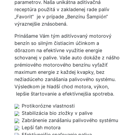
parametrov. Naša unikátna aditivačná
receptúra použitá v zakladenej rade palív
„Favorit“ je v prípade „Benzínu Šampión“
výraznejšie znásobená.
Prinášame Vám tým aditívovaný motorový
benzín so silným čistiacim účinkom a
dôrazom na efektívne využitie energie
schovanej v palive. Vaše auto dokáže z nášho
prémiového motorového benzínu vyťažiť
maximum energie z každej kvapky, bez
nežiadúceho zanášania palivového systému.
Výsledkom je hladší chod motora, výkon,
lepšie štartovanie a efektívnejšia spotreba.
Protikorózne vlastnosti
Stabilizácia bio zložky v palive
Zabránenie zanášaniu palivového systému
Lepší ťah motora
Efektívnejšie spaľovanie paliva