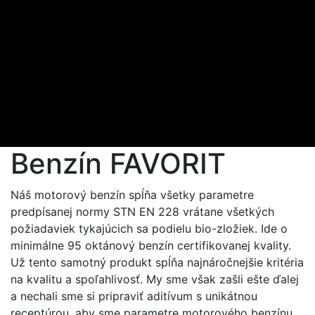
Benzín FAVORIT
Náš motorový benzín spĺňa všetky parametre
predpísanej normy STN EN 228 vrátane všetkých
požiadaviek tykajúcich sa podielu bio-zložiek. Ide o
minimálne 95 oktánový benzín certifikovanej kvality.
Už tento samotný produkt spĺňa najnáročnejšie kritéria
na kvalitu a spoľahlivosť. My sme však zašli ešte ďalej
a nechali sme si pripraviť aditívum s unikátnou
receptúrou, aby sme parametre motorového benzínu