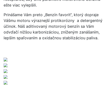
ešte viac vylepšili.
Prinášame Vám preto „Benzín favorit“, ktorý dopraje
Vášmu motoru výraznejší protikorózny a detergentný
účinok. Náš aditivovaný motorový benzín sa Vám
odvďačí nižšou karbonizáciou, zníženým zanášaním,
lepším spaľovaním a oxidačnou stabilizáciou paliva.