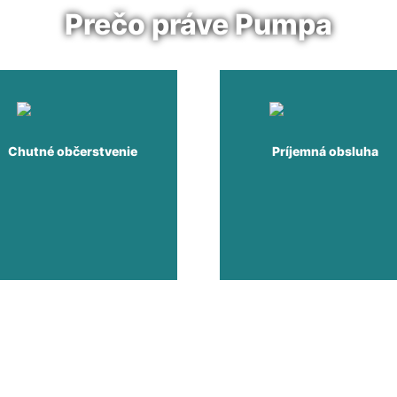
Prečo práve Pumpa
Chutné občerstvenie
Príjemná obsluha