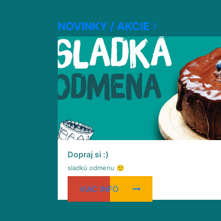
NOVINKY / AKCIE
Dopraj si :)
sladkú odmenu 🙂
VIAC INFO