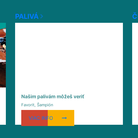
PALIVÁ
Č
Našim palivám môžeš veriť
Favorit, Šampión
VIAC INFO